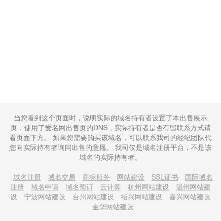
当您看到这个页面时，说明实际的域名持有者设置了本出售展示
页，使用了爱名网出售页的DNS，实际持有者是否有留联系方式请
看页面下方。 如果您需要购买该域名，可以联系我司的经纪团队代
您向实际持有者询问出售的意愿。 我司仅是域名注册平台，不是该
域名的实际持有者。
域名注册
域名交易
商标服务
网站建设
SSL证书
国际域名
注册
域名申请
域名预订
云计算
杭州网站建设
温州网站建
设
宁波网站建设
台州网站建设
绍兴网站建设
嘉兴网站建设
金华网站建设